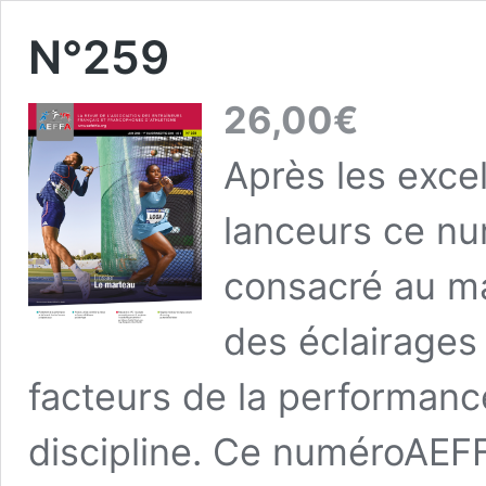
N°259
26,00
€
Après les exce
lanceurs ce nu
consacré au ma
des éclairages
facteurs de la performanc
discipline. Ce numéro
AEF