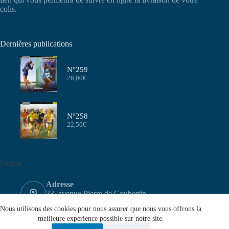
colis.
Dernières publications
N°259
26,00
€
N°258
22,50
€
Contact
Adresse
33, avenue Pierre de Coubertin
75640 PARIS CEDEX 13
Nous utilisons des cookies pour nous assurer que nous vous offrons la
Email
meilleure expérience possible sur notre site.
contact@aeffa.fr