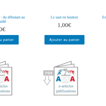
 : du débutant au
Le saut en hauteur
En
uillé
1,00
€
0
€
u panier
Ajouter au panier