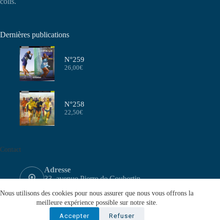
colis.
Dernières publications
N°259
26,00
€
N°258
22,50
€
Contact
Adresse
33, avenue Pierre de Coubertin
75640 PARIS CEDEX 13
Nous utilisons des cookies pour nous assurer que nous vous offrons la
Email
meilleure expérience possible sur notre site.
contact@aeffa.fr
Accepter
Refuser