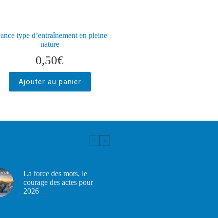
ance type d’entraînement en pleine
nature
0,50
€
Ajouter au panier
La force des mots, le
courage des actes pour
2026