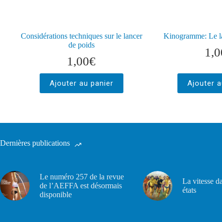
Considérations techniques sur le lancer
Kinogramme: Le l
de poids
1,0
1,00
€
Ajouter au panier
Ajouter a
Dernières publications
Le numéro 257 de la revue
La vitesse d
de l’AEFFA est désormais
états
disponible