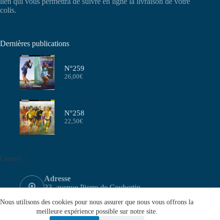
lien qui vous permettra de suivre en ligne la livraison de votre
colis.
Dernières publications
N°259
26,00
€
N°258
22,50
€
Contact
Adresse
33, avenue Pierre de Coubertin
75640 PARIS CEDEX 13
Nous utilisons des cookies pour nous assurer que nous vous offrons la
Email
meilleure expérience possible sur notre site.
contact@aeffa.fr