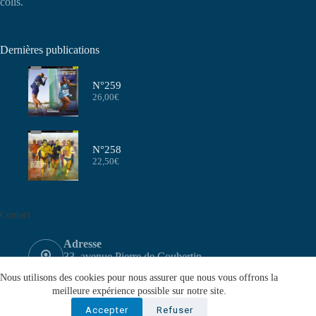
colis.
Dernières publications
N°259
26,00
€
N°258
22,50
€
Contact
Adresse
33, avenue Pierre de Coubertin
75640 PARIS CEDEX 13
Nous utilisons des cookies pour nous assurer que nous vous offrons la
Email
meilleure expérience possible sur notre site.
contact@aeffa.fr
Accepter
Refuser