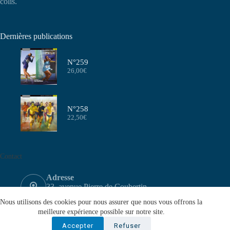
colis.
Dernières publications
N°259
26,00
€
N°258
22,50
€
Contact
Adresse
33, avenue Pierre de Coubertin
75640 PARIS CEDEX 13
Nous utilisons des cookies pour nous assurer que nous vous offrons la
Email
meilleure expérience possible sur notre site.
contact@aeffa.fr
Accepter
Refuser