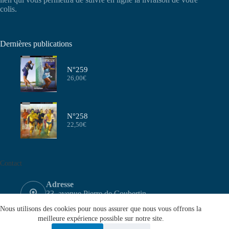
colis.
Dernières publications
N°259
26,00
€
N°258
22,50
€
Contact
Adresse
33, avenue Pierre de Coubertin
75640 PARIS CEDEX 13
Nous utilisons des cookies pour nous assurer que nous vous offrons la
Email
meilleure expérience possible sur notre site.
contact@aeffa.fr