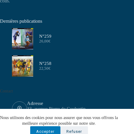
colis.
Dernières publications
N°259
26,00
€
N°258
22,50
€
Contact
Adresse
33, avenue Pierre de Coubertin
75640 PARIS CEDEX 13
Nous utilisons des cookies pour nous assurer que nous vous offrons la
Email
meilleure expérience possible sur notre site.
contact@aeffa.fr
Accepter
Refuser