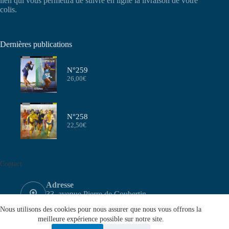
lien qui vous permettra de suivre en ligne la livraison de votre
colis.
Dernières publications
N°259
26,00
€
N°258
22,50
€
Contact
Adresse
33, avenue Pierre de Coubertin
75640 PARIS CEDEX 13
Nous utilisons des cookies pour nous assurer que nous vous offrons la
Email
meilleure expérience possible sur notre site.
contact@aeffa.fr