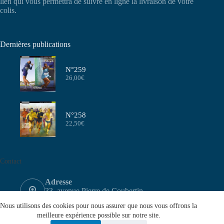
lien qui vous permettra de suivre en ligne la livraison de votre
colis.
Dernières publications
N°259
26,00
€
N°258
22,50
€
Contact
Adresse
33, avenue Pierre de Coubertin
75640 PARIS CEDEX 13
Nous utilisons des cookies pour nous assurer que nous vous offrons la
Email
meilleure expérience possible sur notre site.
contact@aeffa.fr