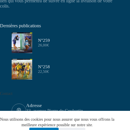
lien qui vous permettra de suivre en ligne la livraison de votre
colis.
Dernières publications
N°259
26,00
€
N°258
22,50
€
Contact
Adresse
33, avenue Pierre de Coubertin
75640 PARIS CEDEX 13
Nous utilisons des cookies pour nous assurer que nous vous offrons la
Email
meilleure expérience possible sur notre site.
contact@aeffa.fr