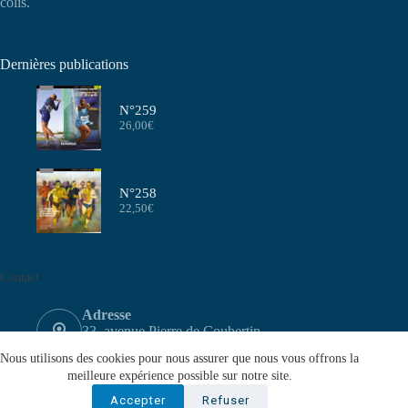
colis.
Dernières publications
N°259
26,00
€
N°258
22,50
€
Contact
Adresse
33, avenue Pierre de Coubertin
75640 PARIS CEDEX 13
Nous utilisons des cookies pour nous assurer que nous vous offrons la
Email
meilleure expérience possible sur notre site.
contact@aeffa.fr
Accepter
Refuser