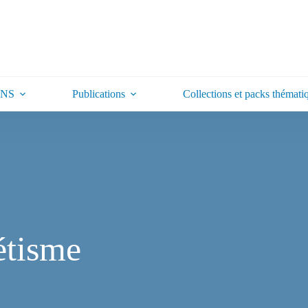
ONS
Publications
Collections et packs thémati
étisme