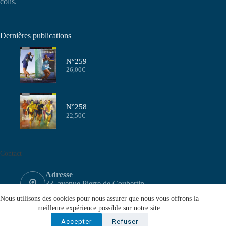
colis.
Dernières publications
N°259
26,00
€
N°258
22,50
€
Contact
Adresse
33, avenue Pierre de Coubertin
75640 PARIS CEDEX 13
Nous utilisons des cookies pour nous assurer que nous vous offrons la
Email
meilleure expérience possible sur notre site.
contact@aeffa.fr
Accepter
Refuser