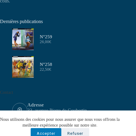
colis.
Dernières publications
N°259
26,00
€
N°258
22,50
€
Contact
Adresse
33, avenue Pierre de Coubertin
75640 PARIS CEDEX 13
Nous utilisons des cookies pour nous assurer que nous vous offrons la
Email
meilleure expérience possible sur notre site.
contact@aeffa.fr
Accepter
Refuser