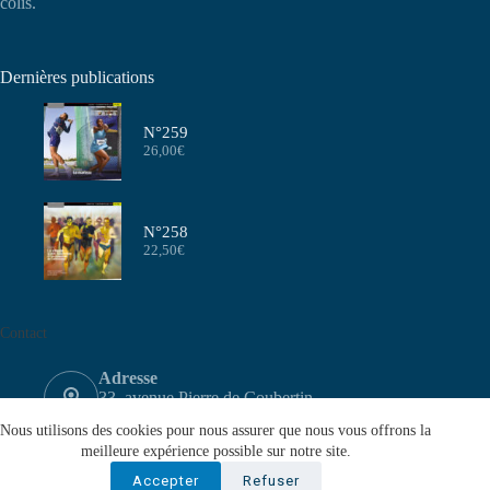
colis.
Dernières publications
N°259
26,00
€
N°258
22,50
€
Contact
Adresse
33, avenue Pierre de Coubertin
75640 PARIS CEDEX 13
Nous utilisons des cookies pour nous assurer que nous vous offrons la
Email
meilleure expérience possible sur notre site.
contact@aeffa.fr
Accepter
Refuser