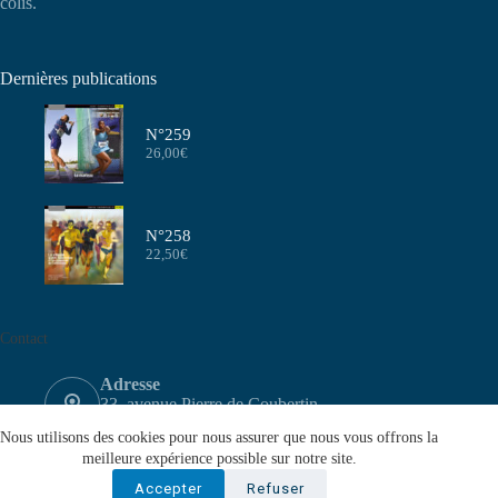
colis.
Dernières publications
N°259
26,00
€
N°258
22,50
€
Contact
Adresse
33, avenue Pierre de Coubertin
75640 PARIS CEDEX 13
Nous utilisons des cookies pour nous assurer que nous vous offrons la
Email
meilleure expérience possible sur notre site.
contact@aeffa.fr
Accepter
Refuser