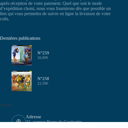
après réception de votre paiement. Quel que soit le mode
d’expédition choisi, nous vous fournirons dès que possible un
lien qui vous permettra de suivre en ligne la livraison de votre
colis.
Dernières publications
N°259
26,00
€
N°258
22,50
€
Contact
Adresse
33, avenue Pierre de Coubertin
75640 PARIS CEDEX 13