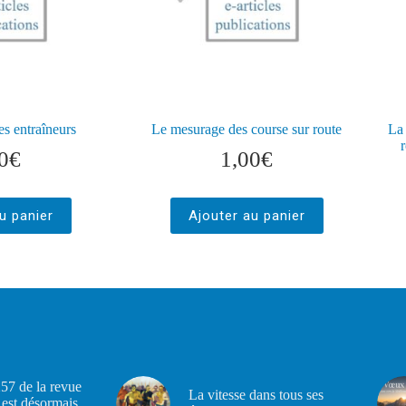
es entraîneurs
Le mesurage des course sur route
La 
r
0
€
1,00
€
u panier
Ajouter au panier
57 de la revue
La vitesse dans tous ses
est désormais