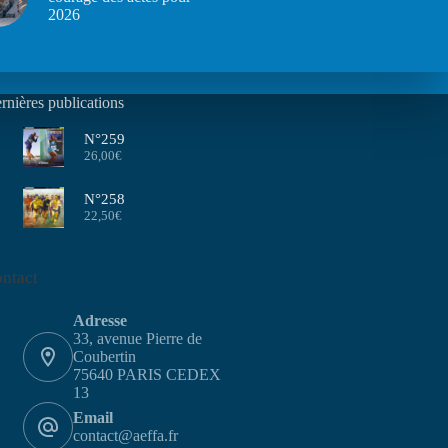
2026
rnières publications
N°259
26,00
€
N°258
22,50
€
ntact
Adresse
33, avenue Pierre de
Coubertin
75640 PARIS CEDEX
13
Email
contact@aeffa.fr