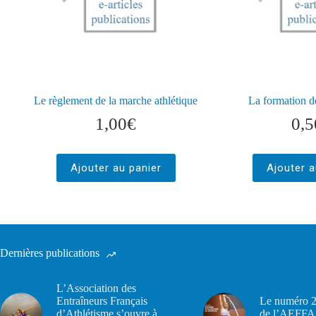
Le règlement de la marche athlétique
La formation d
1,00
€
0,5
Ajouter au panier
Ajouter a
Dernières publications
L’Association des
Entraîneurs Français
Le numéro 2
d’Athlétisme s’ouvre à
de l’AEFFA 