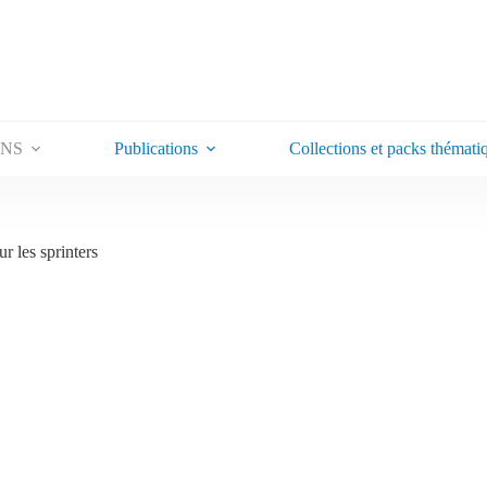
ONS
Publications
Collections et packs thémati
r les sprinters