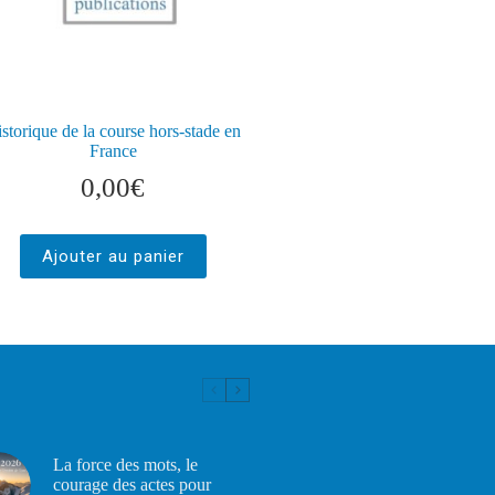
storique de la course hors-stade en
France
0,00
€
Ajouter au panier
La force des mots, le
courage des actes pour