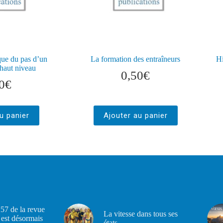
ue du pas d’un
La formation des entraîneurs
Hi
haut niveau
0,50
€
0
€
u panier
Ajouter au panier
57 de la revue
La vitesse dans tous ses
est désormais
états