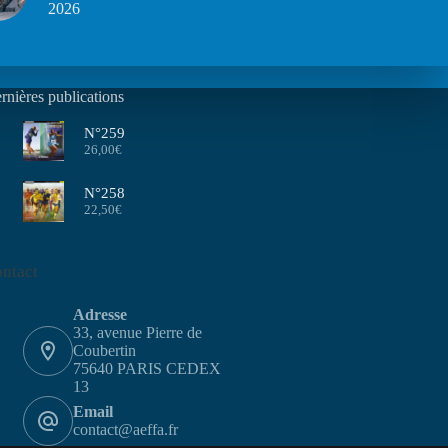
2026
rnières publications
N°259
26,00
€
N°258
22,50
€
ntact
Adresse
33, avenue Pierre de
Coubertin
75640 PARIS CEDEX
13
Email
contact@aeffa.fr