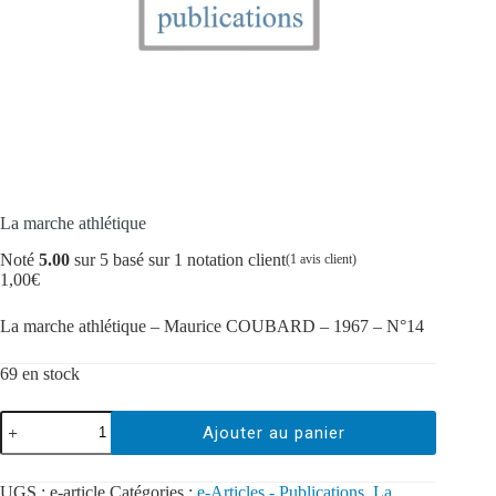
La marche athlétique
Noté
5.00
sur 5 basé sur
1
notation client
(
1
avis client)
1,00
€
La marche athlétique – Maurice COUBARD – 1967 – N°14
69 en stock
Ajouter au panier
UGS :
e-article
Catégories :
e-Articles - Publications
,
La