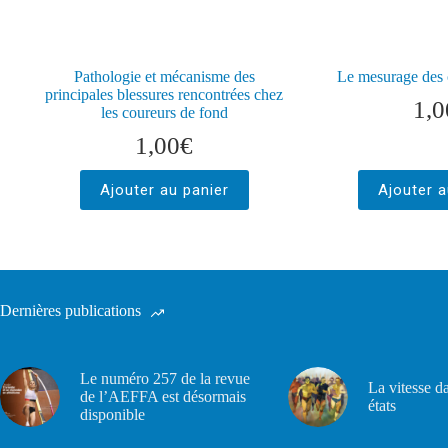
Pathologie et mécanisme des
Le mesurage des 
principales blessures rencontrées chez
1,0
les coureurs de fond
1,00
€
Ajouter au panier
Ajouter a
Dernières publications
Le numéro 257 de la revue
La vitesse d
de l’AEFFA est désormais
états
disponible