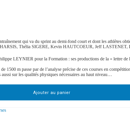
înement qui va du sprint au demi-fond court et dont les athlètes obtie
a ANACHARSIS, Thélia SIGERE, Kevin HAUTCOEUR, Jeff LASTENE
lippe LEYNIER pour la Formation : ses productions de la « lettre de l’
de 1500 m passe par de l’analyse précise de ces courses en compétition 
is aussi sur les qualités physiques nécessaires au haut niveau…
Ajouter au panier
rses