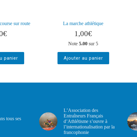
course sur route
La marche athlétique
0
€
1,00
€
Note
5.00
sur 5
u panier
Ajouter au panier
L’Association des
Entraîneurs Français
ans tous ses
d’Athlétisme s’ouvre à
l’internationalisation par la
francophonie